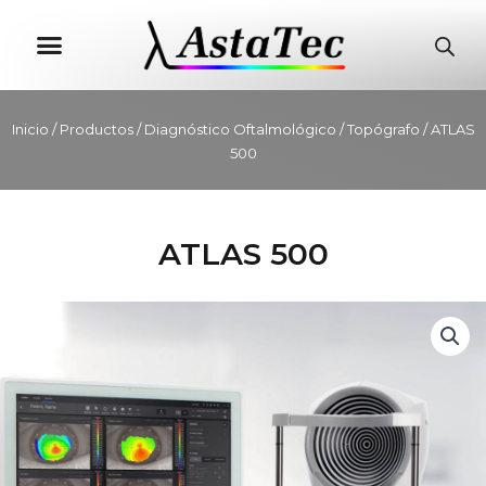
MISIÓN, VISIÓN, VALORES
CONTACTO & SERVICIO TÉCNICO
Inicio
/
Productos
/
Diagnóstico Oftalmológico
/
Topógrafo
/ ATLAS
500
ATLAS 500